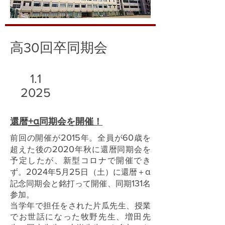
高30回卒同期会
1.1
2025
+α
還暦
同期会を開催！
2015
60
前回の開催が
年。全員が
歳を
2020
超えた後の
年秋に還暦同期会を
予定したが、新型コロナで開催でき
2024
5
25
α
ず。
年
月
日（土）に還暦＋
131
記念同期会と銘打って開催、同期
名
参加。
当学年で担任をされた片瓜先生、授業
でお世話になった牧野先生、増田先