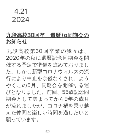
4.21
2024
30
+α
九段高校
回卒 還暦
同期会の
お知らせ
30
九段高校第
回卒業の我々は、
2020
年の秋に還暦記念同期会を開
催する予定で準備を進めておりまし
た。しかし新型コロナウィルスの流
行により中止を余儀なくされ、よう
5
やくこの
月、同期会を開催する運
55
びとなりました。前回、
歳記念同
9
期会として集まってから
年の歳月
が流れましたが、コロナ禍を乗り越
えた仲間と楽しい時間を過したいと
願っています。
記