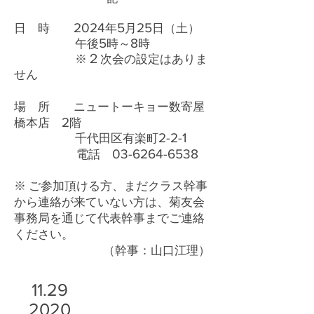
2024
5
25
日 時
年
月
日（土）
5
8
午後
時～
時
２
※
次会の設定はありま
せん
場 所 ニュートーキョー数寄屋
2
橋本店
階
2-2-1
千代田区有楽町
03-6264-6538
電話
※ ご参加頂ける方、まだクラス幹事
から連絡が来ていない方は、菊友会
事務局を通じて代表幹事までご連絡
ください。
（幹事：山口江理）
11.29
2020