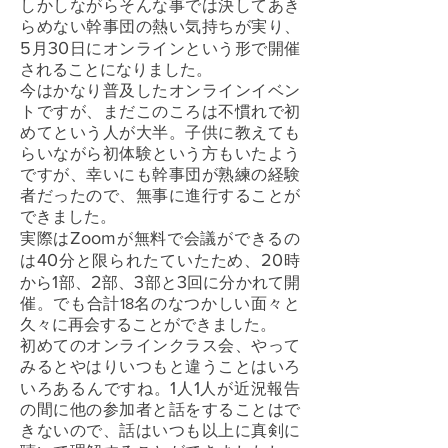
しかしながらそんな事では決してあき
らめない幹事団の熱い気持ちが実り、
5
30
月
日にオンラインという形で開催
されることになりました。
今はかなり普及したオンラインイベン
トですが、まだこのころは不慣れで初
めてという人が大半。子供に教えても
らいながら初体験という方もいたよう
ですが、幸いにも幹事団が熟練の経験
者だったので、無事に進行することが
できました。
Zoom
実際は
が無料で会議ができるの
40
20
は
分と限られたていたため、
時
1
2
3
3
から
部、
部、
部と
回に分かれて開
催。でも合計18名のなつかしい面々と
久々に再会することができました。
初めてのオンラインクラス会、やって
みるとやはりいつもと違うことはいろ
1
1
いろあるんですね。
人
人が近況報告
の間に他の参加者と話をすることはで
きないので、話はいつも以上に真剣に