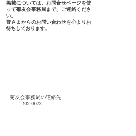
掲載については、お問合せページを使
って菊友会事務局まで、ご連絡くださ
い。
皆さまからのお問い合わせを心よりお
待ちしております。
菊友会事務局の連絡先
〒102-0073
2-2-1
東京都千代田区九段北
千代田区立九段中等教育学校内
TEL
03-3263-2448
FAX 03-3263-1033
info@kikuyukai.co
m
開室日時 毎
週
火・金曜