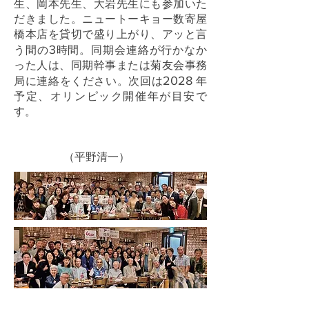
生、岡本先生、大岩先生にも参加いた
だきました。ニュートーキョー数寄屋
橋本店を貸切で盛り上がり、アッと言
3
う間の
時間。同期会連絡が行かなか
った人は、同期幹事または菊友会事務
2028
局に連絡をください。次回は
年
予定、オリンピック開催年が目安で
す。
（平野清一）