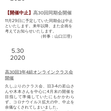
【開催中止】
高30回同期会開催
11
29
月
日に予定していた同期会は中止
といたします。来年以降、また企画を
考えてお知らせいたします。
​（幹事：山口江理）
5.30
2020
​高30回3年4組オンラインクラス会
開催
3-4
久しぶりのクラス会、旧
の若山さ
4
んや木本さんを中心に
月末の開催を
目指して準備していたにもかかわら
ず、コロナウイルス拡大の中、中止を
余儀なくされてしまいました。