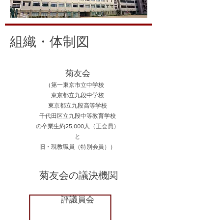
​組織・体制図
​菊友会
（第一東京市立中学校
​東京都立九段中学校
東京都立九段高等学校
千代田区立九段中等教育学校
の
卒業生約25,000人（正会員）
と
旧・現教職員（特別会員）
）
​菊友会の議決機関
​評議員会