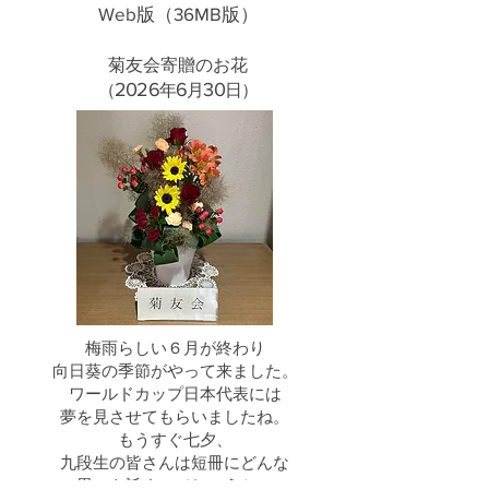
Web版（36MB版）
菊友会寄贈のお花
20
26
6
30
​（
年
月
日）
梅雨らしい６月が終わり
向日葵の季節がやって来ました。
ワールドカップ日本代表には
夢を見させてもらいましたね。
もうすぐ七夕、
九段生の皆さんは短冊にどんな
思いを託すのでしょうか。