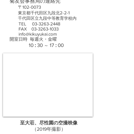
菊友会事務局の連絡先
〒102-0073
2-2-1
東京都千代田区九段北
千代田区立九段中等教育学校内
TEL
03-3263-2448
FAX 03-3263-1033
info@kikuyukai.co
m
開室日時 毎
週
火・金曜
1
0
:
30
17
:
00
～
至大荘、尽性園の空撮映像
​（2019年撮影）