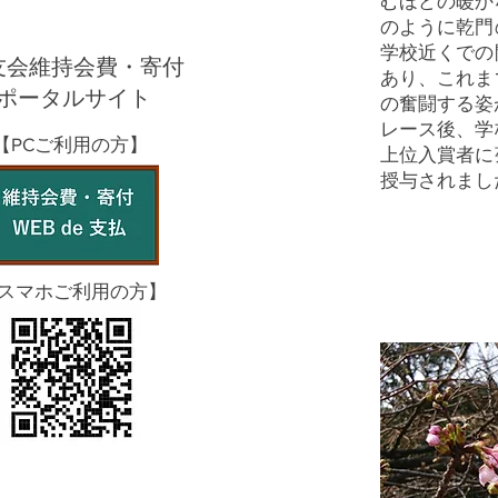
むほどの暖か
のように乾門
学校近くでの
友会維持会費・寄付
あり、これま
ポータルサイト
の奮闘する姿
レース後、学
【PCご利用の方】
上位入賞者に
授与されまし
スマホご利用の方】