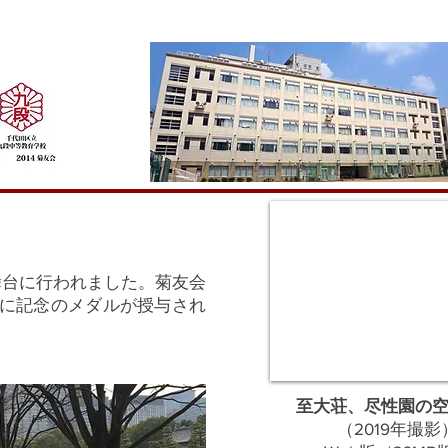
舞台に行われました。菊友会
に記念のメダルが授与され
至大荘、尽性園の
​（2019年撮影