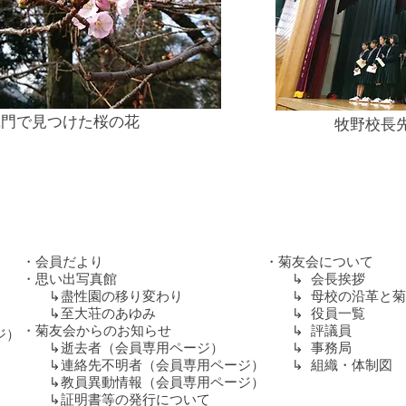
乾門で見つけた桜の花
​牧野校長
・
会員だより
・
菊友会について
・
思い出写真館
↳
会長挨拶
​​ ↳
盡性園の移り変わり
↳
​母校の沿革と
​ ↳
至大荘のあゆみ
​ ↳
役員一覧
​・
菊友会からのお知らせ
↳
評議員
ジ）
↳
逝去者（会員専用ページ）
↳
事務局
↳
連絡先不明者（会員専用ページ）
↳
組織・体制図
↳
教員異動情報（会員専用ページ）
↳証明書等の発行について