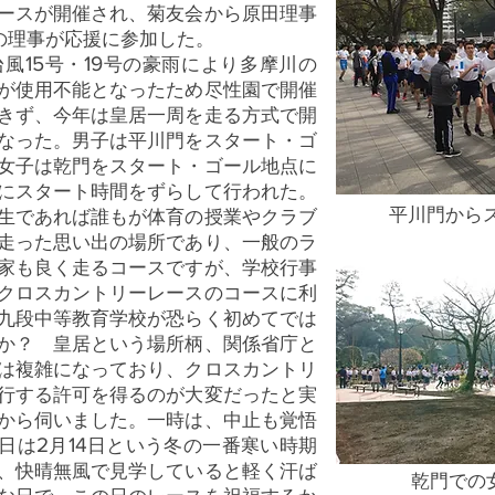
ースが開催され、菊友会から原田理事
の理事が応援に参加した。
15
19
台風
号・
号の豪雨により多摩川の
が使用不能となったため尽性園で開催
きず、今年は皇居一周を走る方式で開
なった。男子は平川門をスタート・ゴ
女子は乾門をスタート・ゴール地点に
にスタート時間をずらして行われた。
平川門から
生であれば誰もが体育の授業やクラブ
走った思い出の場所であり、一般のラ
家も良く走るコースですが、学校行事
クロスカントリーレースのコースに利
九段中等教育学校が恐らく初めてでは
か？ 皇居という場所柄、関係省庁と
は複雑になっており、クロスカントリ
行する許可を得るのが大変だったと実
から伺いました。一時は、中止も覚悟
2
14
日は
月
日という冬の一番寒い時期
、快晴無風で見学していると軽く汗ば
乾門での