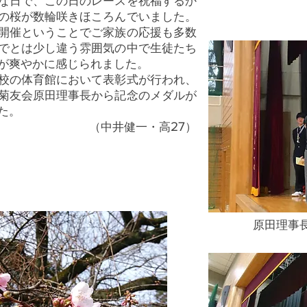
な日で、この日のレースを祝福するか
の桜が数輪咲きほころんでいました。
開催ということでご家族の応援も多数
でとは少し違う雰囲気の中で生徒たち
が爽やかに感じられました。
校の体育館において表彰式が行われ、
菊友会原田理事長から記念のメダルが
た。
27
（中井健一・高
）
原田理事