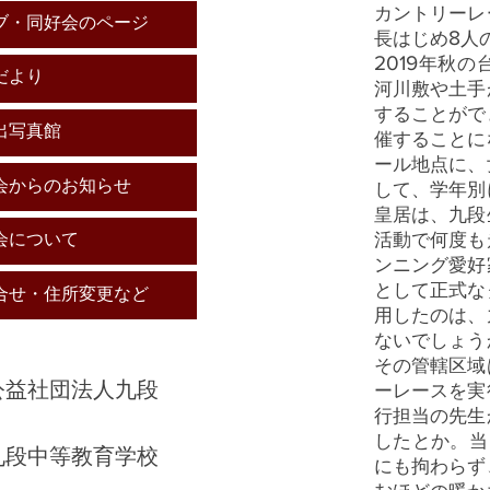
カントリーレ
ブ・同好会のページ
8
長はじめ
人
2019
年秋の
だより
河川敷や土手
することがで
出写真館
催することに
ール地点に、
会からのお知らせ
して、学年別
皇居は、九段
活動で何度も
会について
ンニング愛好
として正式な
合せ・住所変更など
用したのは、
ないでしょう
その管轄区域
公益社団法人九段
ーレースを実
行担当の先生
したとか。当
​九段中等教育学校
にも拘わらず