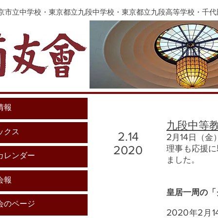
東京市立中学校・東京都立九段中学校・東京都立九段高等学校・千
情報
​九段中
ックス
2.14
2
14
月
日（金
2020
理事も応援に
カレンダー
ました。
会報
皇居一周の「
会のページ
2020
2
1
年
月