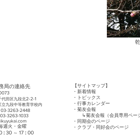
​
【サイトマップ】
務局の連絡先
・
新着情報
0073
・
トピックス
2-2-1
代田区九段北
・行事カレンダー
立九段中等教育学校内
・
菊友会報
03-3263-2448
​ ↳
菊友会報（会員専用ペー
3263-1033
uyukai.co
m
・​
同期会のページ
毎
週
火・金曜
・
クラブ・同好会のページ
0
:
30
17
:
00
～