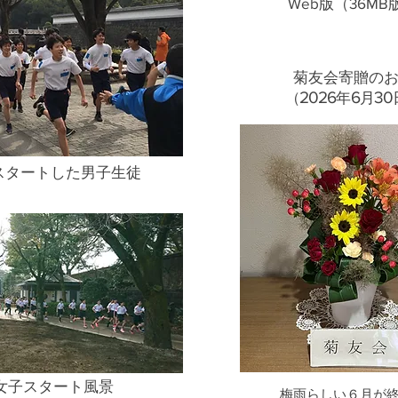
Web版（36MB
菊友会寄贈の
20
26
6
30
​（
年
月
スタートした男子生徒
女子スタート風景
梅雨らしい６月が