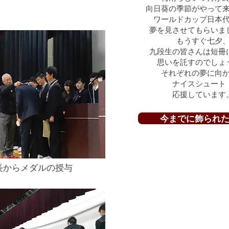
向日葵の季節がやって
ワールドカップ日本
夢を見させてもらいま
もうすぐ七夕
九段生の皆さんは短冊
思いを託すのでしょ
それぞれの夢に向
ナイスシュート
応援しています
今までに飾られ
長からメダルの授与