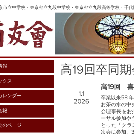
東京市立中学校・東京都立九段中学校・東京都立九段高等学校・千
高19回卒同期
情報
ックス
19
高
回 喜
1.1
カレンダー
58
卒業以来
年
2026
お茶の水の中
会報
会理事長をお
ーサル参加や
とった「クラ
会のページ
次会に参加、