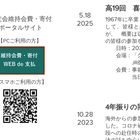
19
高
回 喜
5.18
友会維持会費・寄付
1967
年に卒業
2025
して、皆様と
ポータルサイト
が、 概要は
【PCご利用の方】
の皆様の参加
20
日時：
会場：「グッ
JR御茶ノ
会費：事前
当日支
スマホご利用の方】
4年振りの
10.28
海外からの参
2023
した。コロナ
段への赴任時
泳の話を中心