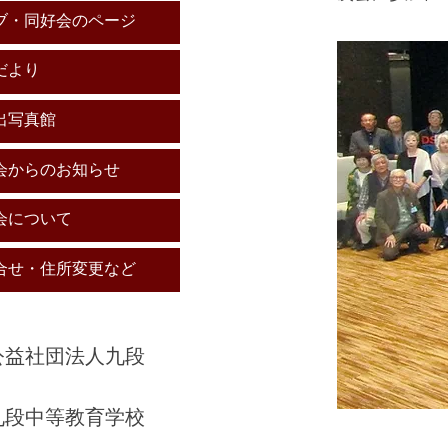
ブ・同好会のページ
だより
出写真館
会からのお知らせ
会について
合せ・住所変更など
公益社団法人九段
​九段中等教育学校