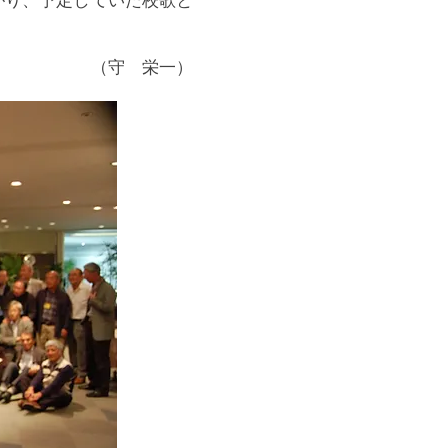
​
（守 栄一）