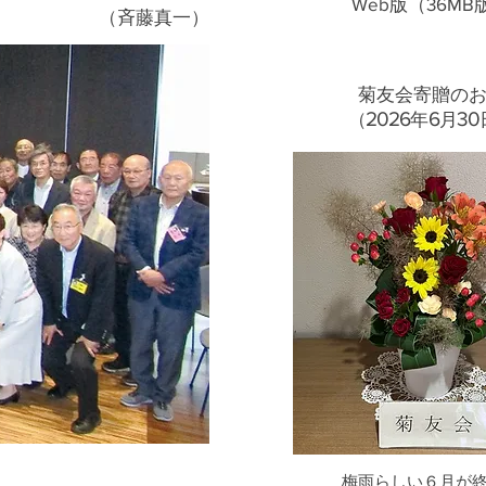
Web版（36MB
（斉藤真一）
菊友会寄贈の
20
26
6
30
​（
年
月
梅雨らしい６月が