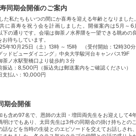
寿同期会開催のご案内
した私たちもいつの間にか喜寿を迎える年齢となりました
5
6
共に喜寿を祝う会を計画しました。開催案内は
月～
以下の通りです。会場は御茶ノ水界隈を一望できる眺めの
をお待ちしています。
25
10
25
13
15
12
30
年
月
日（土）
時 ～
時 （受付開始：
時
分
19F
ドビューダイニング」中央大学駿河台キャンパス
水駅聖橋口より徒歩約３分
8,500
振込：
円（振込先は郵送案内をご確認ください）
10,000
払い：
円
代表幹事
同期会開催
97
4
加も含め
名で、恩師の太田・増田両先生をお迎えして
3
禍明けでもあり、太田先生は
件の同期会の掛け持ちとの
の話などを当時の生徒とのエピソードを交えてお話しされ
にされました。各クラス毎やクラブの仲間との話で盛り上