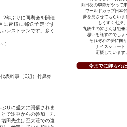
向日葵の季節がやって
ワールドカップ日本
夢を見させてもらいま
2
。
年ぶりに同期会を開催
もうすぐ七夕
月に皆様に郵送予定です
九段生の皆さんは短冊
良いレストランです。多く
思いを託すのでしょ
それぞれの夢に向
～）
ナイスシュート
応援しています
今までに飾られ
6
（
組）竹鼻始
年ぶりに盛大に開催されま
ことで途中からの参加、九
、増田先生は至大荘での遠
がり、予定していた校歌と