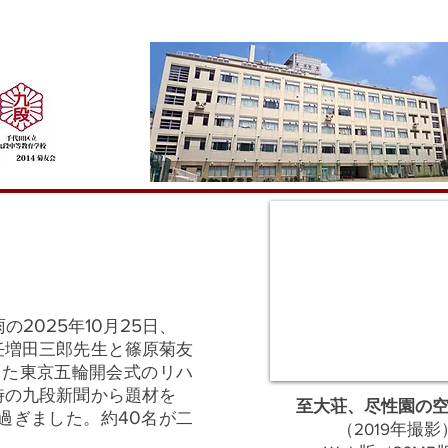
2025
10
25
雨の
年
月
日、
任増田三郎先生と篠原菊友
した東京五輪開会式のリハ
当時の九段新聞から題材を
至大荘、尽性園の
40
過ぎました。約
名が二
​（2019年撮影