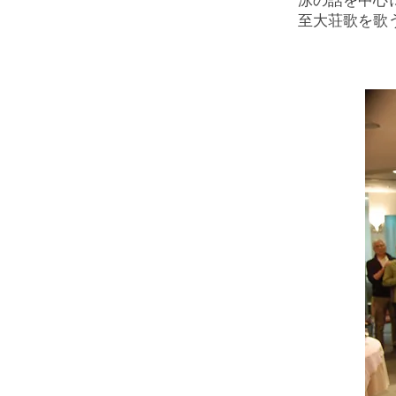
至大荘歌を歌