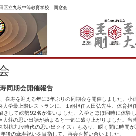
代田区立九段中等教育学校 同窓会
会
寿同期会開催報告
3
、喜寿を迎える年に
年ぶりの同期会を開催しました。小
央大学最上階レストランに、１組担任太田弘先生、体育担
92
招きして総勢
名が集いました。入学とほぼ同時に体験
至大荘の思い出話が始まると一気に盛り上がりました。
ス対抗九段時代の思い出クイズ」もあり、瞬く間に時間が
3
年後の傘寿祝いを目指して、再会を誓い合いました。