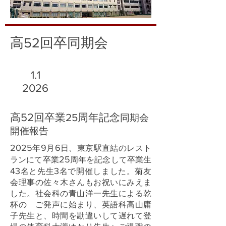
高
52
回卒同期会
1.1
2026
高
52
回卒業25周年記念
同期会
開催報告
2025
9
6
年
月
日、東京駅直結のレスト
25
ランにて卒業
周年を記念して卒業生
43
3
名と先生
名で開催しました。菊友
会理事の佐々木さんもお祝いにみえま
した。社会科の青山洋一先生による乾
杯の ご発声に始まり、英語科高山庸
子先生と、時間を勘違いして遅れて登