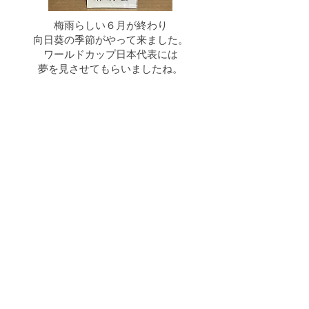
梅雨らしい６月が終わり
向日葵の季節がやって来ました。
ワールドカップ日本代表には
夢を見させてもらいましたね。
もうすぐ七夕、
九段生の皆さんは短冊にどんな
思いを託すのでしょうか。
それぞれの夢に向かって
ナイスシュート！
応援しています。
今までに飾られたお花
菊友会維持会費・寄
付
ポータルサイト
【PCご利用の方】