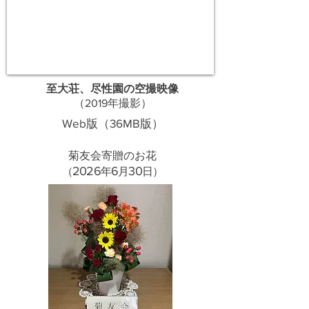
至大荘、尽性園の空撮映像
​（2019年撮影）
Web版（36MB版）
菊友会寄贈のお花
20
26
6
30
​（
年
月
日）