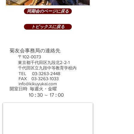
同期会のページに戻る
トピックスに戻る
菊友会事務局の連絡先
〒102-0073
2-2-1
東京都千代田区九段北
千代田区立九段中等教育学校内
TEL
03-3263-2448
FAX 03-3263-1033
info@kikuyukai.co
m
開室日時 毎
週
火・金曜
1
0
:
30
17
:
00
～