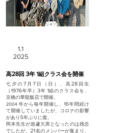
1.1
2025
28
3
1
高
回
年
組クラス会を開催
7
7
28
七夕の
月
日（日）、高
回生
1976
3
1
（
年卒）
年
組のクラス会を、
京橋の華龍飯店で開催。
16
2004 年から毎年開催し、
年間続け
て開催していましたが、コロナの影響
5
があり
年ぶりに復。
岡本先生が急遽欠席となったのは残念
21
でしたが、
名のメンバーが集まり、