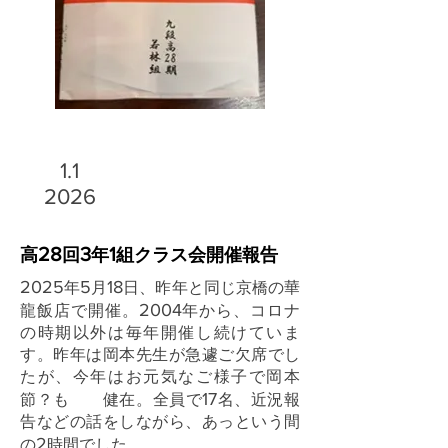
1.1
2026
28
3
1
高
回
年
組クラス会開催報告
2025
5
18
年
月
日、昨年と同じ京橋の華
2004
龍飯店で開催。
年から、コロナ
の時期以外は毎年開催し続けていま
す。昨年は岡本先生が急遽ご欠席でし
たが、今年はお元気なご様子で岡本
17
節？も 健在。全員で
名、近況報
告などの話をしながら、あっという間
2
の
時間でした。