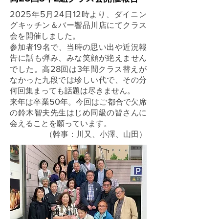
2025
5
24
12
年
月
日
時より、ダイニン
グキッチン＆バー響品川店にてクラス
会を開催しました。
19
参加者
名で、当時の思い出や近況報
告に話も弾み、みな笑顔が絶えません
28
3
でした。高
回は
年間クラス替えが
なかった九段では珍しい代で、その分
何回集まっても話題は尽きません。
50
来年は卒業
年。今回はご都合で欠席
の鈴木智夫先生はじめ同級の皆さんに
会えることを願っています。
（幹事：川又、小澤、山田）