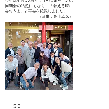
50
11
今年は卒業
周年で
月に開催予定の
同期会の話題にもなり、「会える時に
会おうよ」と再会を確認しました。
（幹事：高山幸彦）
5.6