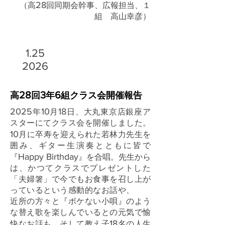
28
（高
回同期会幹事、広報担当、１
組 高山幸彦）
1.25
2026
28
3
6
高
回
年
組クラス会開催報告
2025
10
18
年
月
日、大丸東京店銀座ア
スターにてクラス会を開催しました。
10
月に卒寿を迎えられた若林力先生を
囲み、ギター生演奏とともに皆で
Happy Birthday
『
』を合唱。先生から
は、かつてクラスでプレゼントした
「夫婦箸」で今でもお食事を召し上が
っているという感動的なお話や、
近所の方々と『ボケない小唄』のよう
な替え歌を楽しんでいるとの元気で愉
18
快なお話も。そして教え子
名の人生