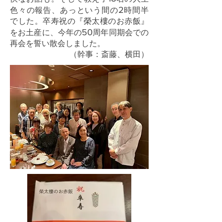
2
色々の報告、あっという間の
時間半
でした。卒寿祝の『榮太樓のお赤飯』
50
をお土産に、今年の
周年同期会での
再会を誓い散会しました。
（幹事：斎藤、横田）