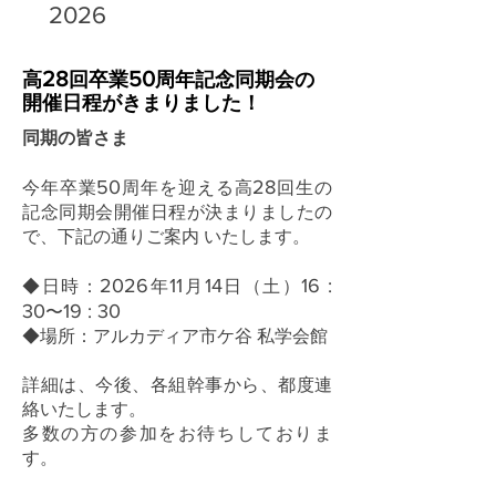
2026
28
50
高
回卒業
周年記念同期会の
開催日程がきまりました！
同期の皆さま
50
28
今年卒業
周年を迎える高
回生の
記念同期会開催日程が決まりましたの
で、下記の通りご案内 いたします。
2026
11
14
16 :
◆日時：
年
月
日（土）
30
19 : 30
〜
◆場所：アルカディア市ケ谷 私学会館
詳細は、今後、各組幹事から、都度連
絡いたします。
多数の方の参加をお待ちしておりま
す。