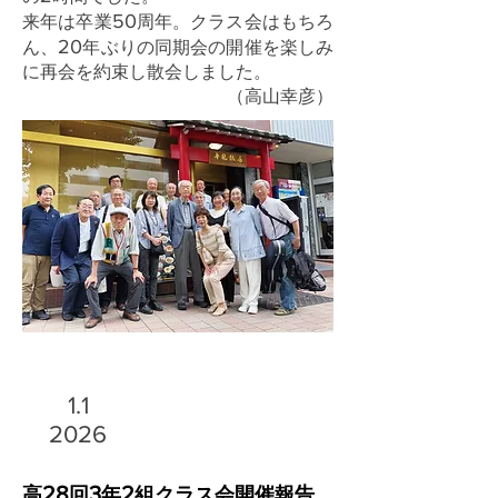
50
来年は卒業
周年。クラス会はもちろ
20
ん、
年ぶりの同期会の開催を楽しみ
に再会を約束し散会しました。
（高山幸彦）
1.1
2026
28
3
2
高
回
年
組クラス会開催報告