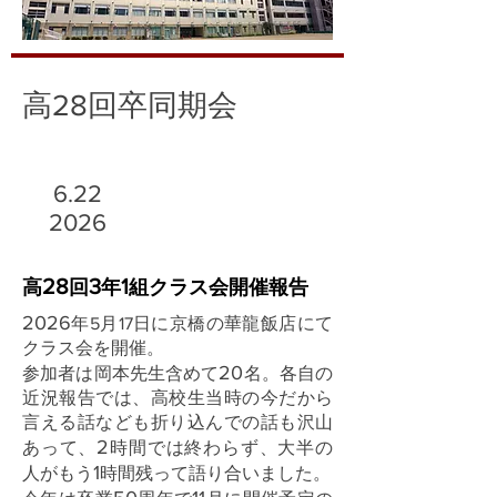
高28回卒同期会
6.22
2026
28
3
1
高
回
年
組クラス会開催報告
2026
年5月17日に京橋の華龍飯店にて
クラス会を開催。
20
参加者は岡本先生含めて
名。各自の
近況報告では、高校生当時の今だから
言える話なども折り込んでの話も沢山
2
あって、
時間では終わらず、大半の
1
人がもう
時間残って語り合いました。