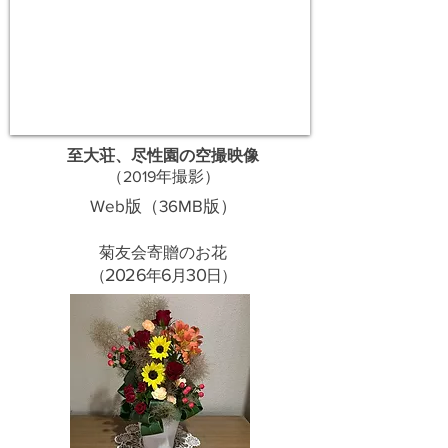
至大荘、尽性園の空撮映像
​（2019年撮影）
Web版（36MB版）
菊友会寄贈のお花
20
26
6
30
​（
年
月
日）