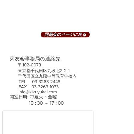
同期会のページに戻る
菊友会事務局の連絡先
〒102-0073
2-2-1
東京都千代田区九段北
千代田区立九段中等教育学校内
TEL
03-3263-2448
FAX 03-3263-1033
info@kikuyukai.co
m
開室日時 毎
週
火・金曜
1
0
:
30
17
:
00
～